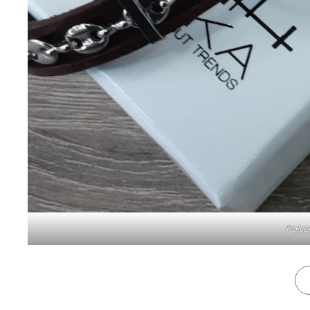
Polse
CAT