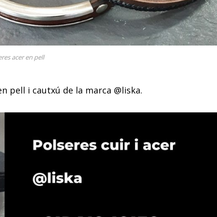
res acer en pell
n pell i cautxú de la marca @liska.