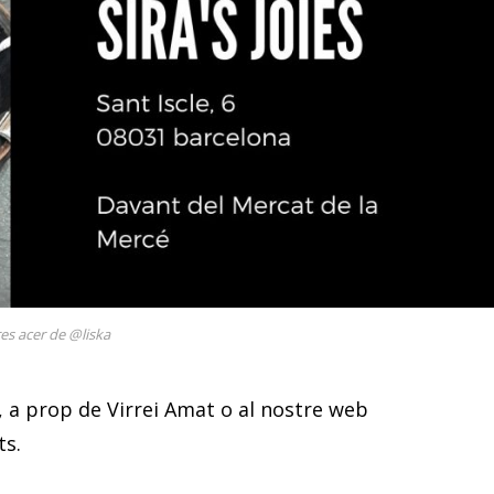
es acer de @liska
a, a prop de Virrei Amat o al nostre web
ts.