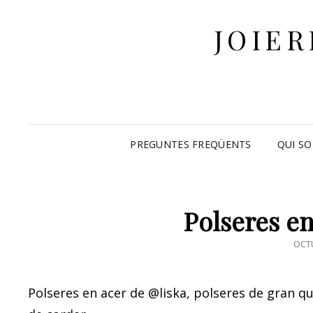
JOIER
PREGUNTES FREQÜENTS
QUI SO
Polseres en
POS
OCTU
ON
Polseres en acer de @liska, polseres de gran qua