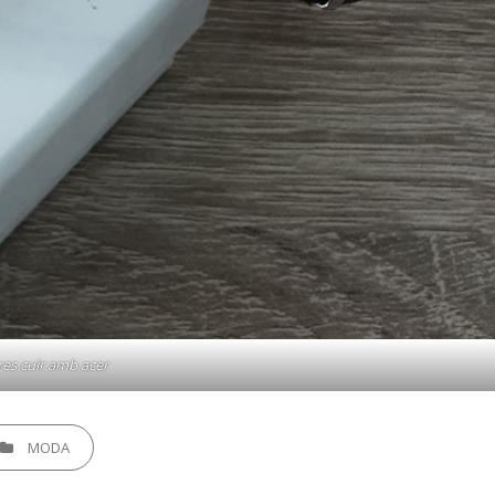
res cuir amb acer
EGORIES
MODA