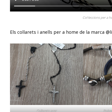
Col·leccions per a 
Els collarets i anells per a home de la marca @l
Collarets acer
Polse