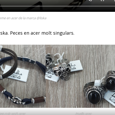
home en acer de la marca @liska
iska. Peces en acer molt singulars.
res cuir amb acer
Anells acer