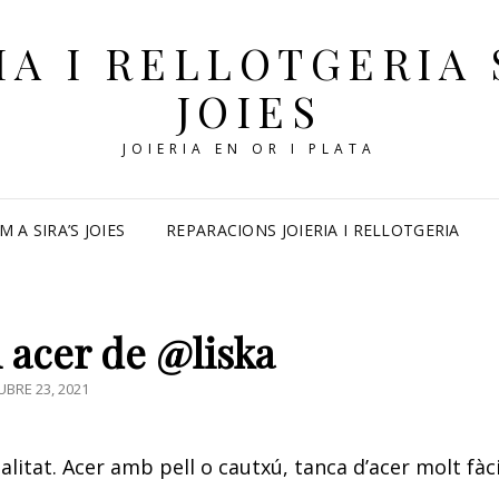
IA I RELLOTGERIA 
JOIES
JOIERIA EN OR I PLATA
M A SIRA’S JOIES
REPARACIONS JOIERIA I RELLOTGERIA
 acer de @liska
TED
BRE 23, 2021
litat. Acer amb pell o cautxú, tanca d’acer molt fàci