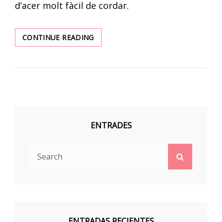
d’acer molt fàcil de cordar.
POLSERES
CONTINUE READING
EN
ACER
DE
@LISKA
ENTRADES
Search
Search
for:
ENTRADAS RECIENTES