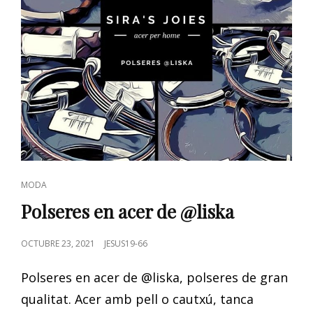
CAT
MODA
LINKS
Polseres en acer de @liska
POSTED
OCTUBRE 23, 2021
JESUS19-66
ON
Polseres en acer de @liska, polseres de gran
qualitat. Acer amb pell o cautxú, tanca