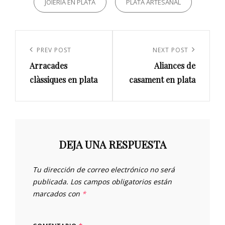
JOIERIA EN PLATA
PLATA ARTESANAL
Navegación
de
Previous
PREV POST
Next
NEXT POST
entradas
Arracades
Aliances de
Post
Post
clàssiques en plata
casament en plata
DEJA UNA RESPUESTA
Tu dirección de correo electrónico no será
publicada.
Los campos obligatorios están
marcados con
*