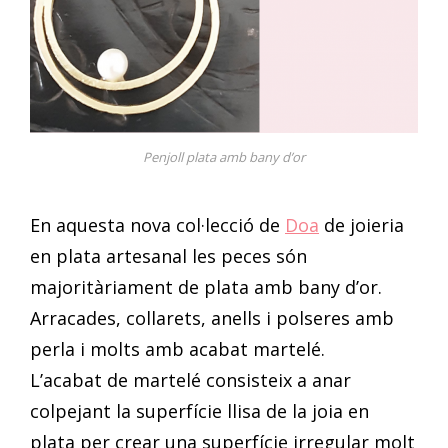
Penjoll plata amb bany d’or
En aquesta nova col·lecció de
Doa
de joieria
en plata artesanal les peces són
majoritàriament de plata amb bany d’or.
Arracades, collarets, anells i polseres amb
perla i molts amb acabat martelé.
L’acabat de martelé consisteix a anar
colpejant la superfície llisa de la joia en
plata per crear una superfície irregular molt