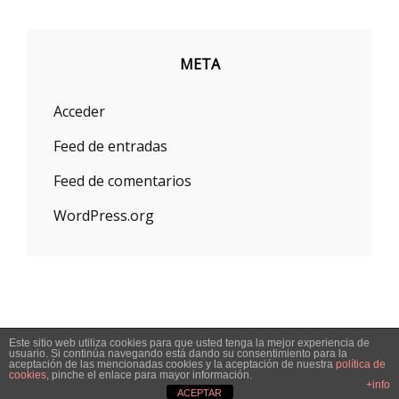
META
Acceder
Feed de entradas
Feed de comentarios
WordPress.org
Este sitio web utiliza cookies para que usted tenga la mejor experiencia de
Copyright © 2026
Joieria I Rellotgeria Sira's Joies
Política De
usuario. Si continúa navegando está dando su consentimiento para la
aceptación de las mencionadas cookies y la aceptación de nuestra
política de
Privacidad
|
Signify By
WEN Themes
cookies
, pinche el enlace para mayor información.
+info
ACEPTAR