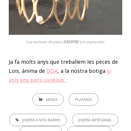
Las esclavas de plata
SIEMPRE
son especiales.
Ja fa molts anys que treballem les peces de
Lois, ànima de
DOA
, a la nostra botiga
si
vols ens pots conèixer.
CATEGORIES
MODA
PLATA925
TAGS,
JOIERIA A NOU BARRIS
JOIERIA ARTESANAL