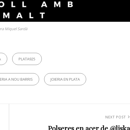
era Miquel Sardà
A
PLATA925
IERIA A NOU BARRIS
JOIERIA EN PLATA
Next
NEXT POST
Polseres en acer de @liska
Post