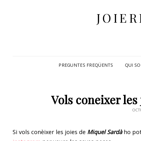
JOIER
PREGUNTES FREQÜENTS
QUI SO
Vols coneixer les
POS
OCTU
ON
Si vols conèixer les joies de
Miquel Sardà
ho pot