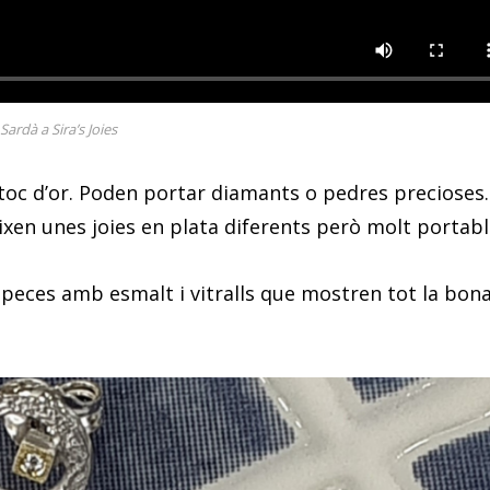
Sardà a Sira’s Joies
toc d’or. Poden portar diamants o pedres precioses.
eixen unes joies en plata diferents però molt portabl
 peces amb esmalt i vitralls que mostren tot la bon