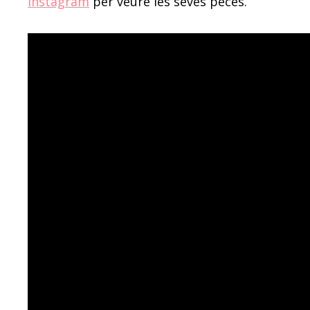
instagram
per veure les seves peces.