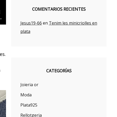
COMENTARIOS RECIENTES
Jesus19-66
en
Tenim les minicriolles en
plata
es.
a
CATEGORÍAS
Joieria or
Moda
Plata925
Rellotgeria