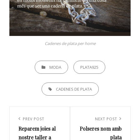
Cadenes de plata per home
CATEGORIES
MODA
PLATA925
TAGS,
CADENES DE PLATA
Navegación
de
Previous
PREV POST
Next
NEXT POST
entradas
Reparem joies al
Polseres nom amb
Post
Post
nostre taller a
plata