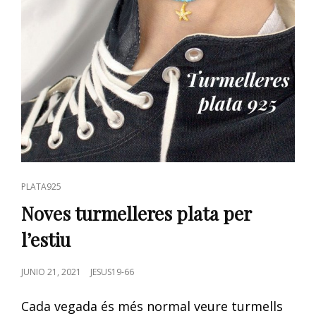
CAT
PLATA925
LINKS
Noves turmelleres plata per
l’estiu
POSTED
JUNIO 21, 2021
JESUS19-66
ON
Cada vegada és més normal veure turmells