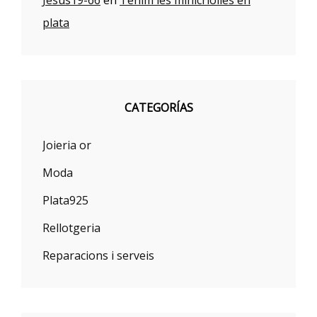
Jesus19-66
en
Tenim les minicriolles en
plata
CATEGORÍAS
Joieria or
Moda
Plata925
Rellotgeria
Reparacions i serveis