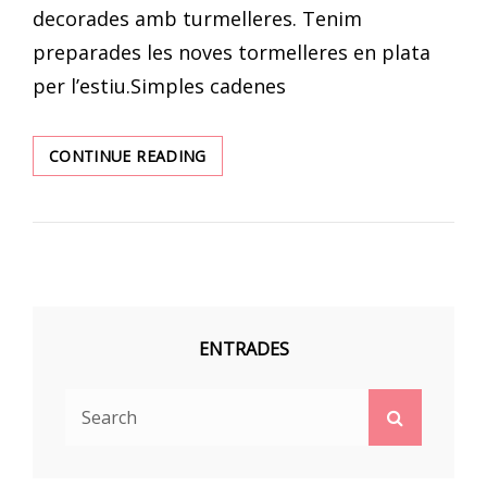
decorades amb turmelleres. Tenim
preparades les noves tormelleres en plata
per l’estiu.Simples cadenes
NOVES
CONTINUE READING
TURMELLERES
PLATA
PER
L’ESTIU
ENTRADES
Search
Search
for: